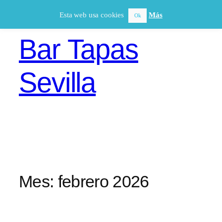
Saltar
Esta web usa cookies
Más
Ok
al
contenido
Bar Tapas
Sevilla
Mes:
febrero 2026