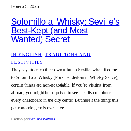
febrero 5, 2026
Solomillo al Whisky: Seville’s
Best-Kept (and Most
Wanted) Secret
IN ENGLISH
, 
TRADITIONS AND
FESTIVITIES
They say «to each their own,» but in Seville, when it comes
to Solomillo al Whisky (Pork Tenderloin in Whisky Sauce),
certain things are non-negotiable. If you’re visiting from
abroad, you might be surprised to see this dish on almost
every chalkboard in the city center. But here’s the thing: this
gastronomic gem is exclusive…
Escrito por
BarTapasSevilla