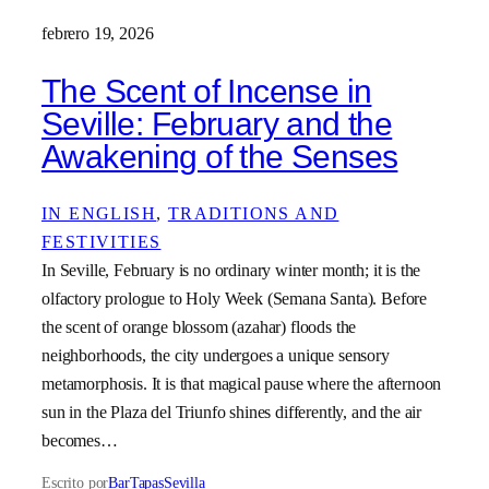
febrero 19, 2026
The Scent of Incense in
Seville: February and the
Awakening of the Senses
IN ENGLISH
, 
TRADITIONS AND
FESTIVITIES
In Seville, February is no ordinary winter month; it is the
olfactory prologue to Holy Week (Semana Santa). Before
the scent of orange blossom (azahar) floods the
neighborhoods, the city undergoes a unique sensory
metamorphosis. It is that magical pause where the afternoon
sun in the Plaza del Triunfo shines differently, and the air
becomes…
Escrito por
BarTapasSevilla