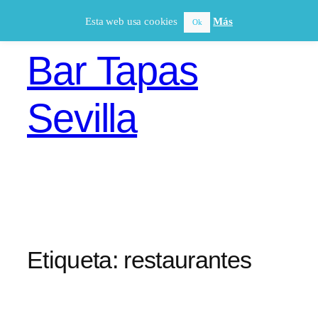
Saltar
Esta web usa cookies
Más
Ok
al
contenido
Bar Tapas
Sevilla
Etiqueta:
restaurantes