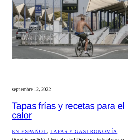
septiembre 12, 2022
Tapas frías y recetas para el
calor
EN ESPAÑOL
, 
TAPAS Y GASTRONOMÍA
(Read in english) ¡Llega el calor! Desde ya, todo el verano