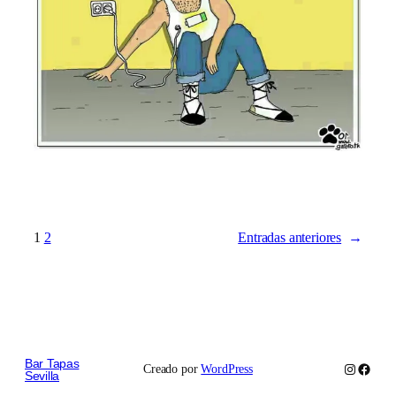
1
2
Entradas anteriores
→
Bar Tapas
Instagram
Faceb
Creado por
WordPress
Sevilla