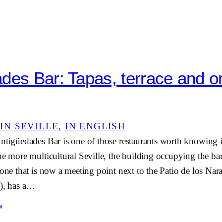
des Bar: Tapas, terrace and o
IN SEVILLE
, 
IN ENGLISH
ntigüedades Bar is one of those restaurants worth knowing it
he more multicultural Seville, the building occupying the b
 one that is now a meeting point next to the Patio de los Nar
l), has a…
a