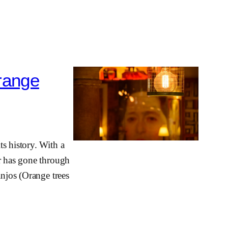
range
s history. With a
ar has gone through
anjos (Orange trees