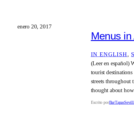
enero 20, 2017
Menus in 
IN ENGLISH
, 
(Leer en español) W
tourist destinations
streets throughout 
thought about h
Escrito por
BarTapasSevill