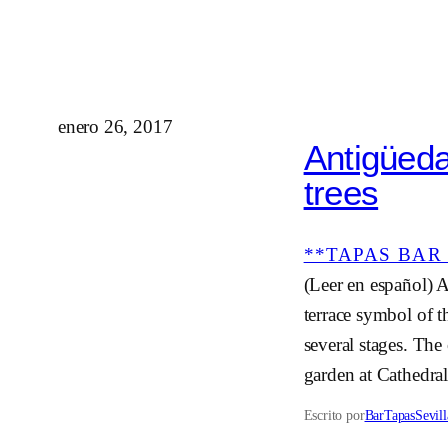
enero 26, 2017
Antigüeda
trees
**TAPAS BAR 
(Leer en español) A
terrace symbol of t
several stages. The
garden at Cathedra
Escrito por
BarTapasSevill