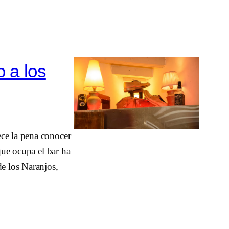
o a los
ece la pena conocer
 que ocupa el bar ha
de los Naranjos,