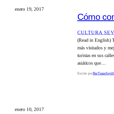
enero 19, 2017
Cómo come
CULTURA SE
(Read in English) T
más visitados y me
turistas en sus call
asiáticos que…
Escrito por
BarTapasSevill
enero 10, 2017