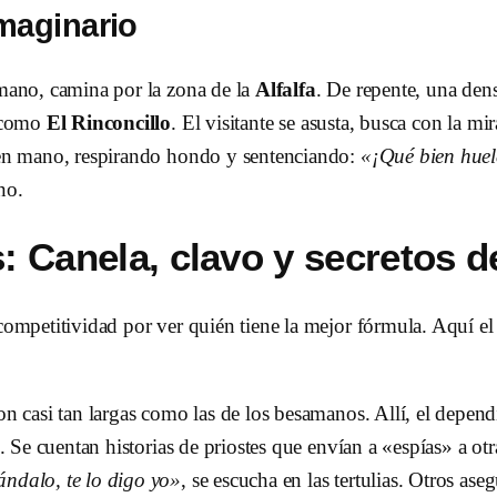
maginario
 mano, camina por la zona de la
Alfalfa
. De repente, una den
a como
El Rinconcillo
. El visitante se asusta, busca con la 
a en mano, respirando hondo y sentenciando:
«¡Qué bien huel
no.
s: Canela, clavo y secretos
competitividad por ver quién tiene la mejor fórmula. Aquí e
son casi tan largas como las de los besamanos. Allí, el depen
s. Se cuentan historias de priostes que envían a «espías» a otr
ándalo, te lo digo yo»
, se escucha en las tertulias. Otros ase