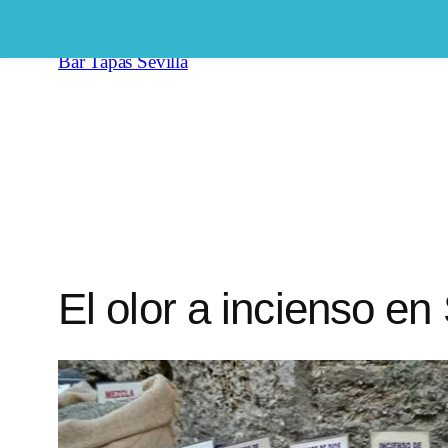
Saltar
al
Bar Tapas Sevilla
contenido
El olor a incienso en