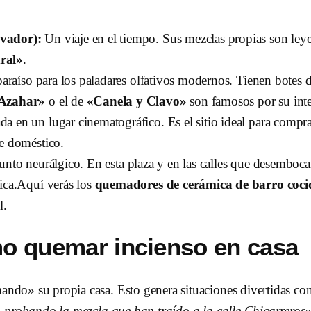
lvador):
Un viaje en el tiempo. Sus mezclas propias son leye
ral»
.
araíso para los paladares olfativos modernos. Tienen botes
Azahar»
o el de
«Canela y Clavo»
son famosos por su int
a en un lugar cinematográfico. Es el sitio ideal para compra
te doméstico.
unto neurálgico. En esta plaza y en las calles que desembocan 
ica.Aquí verás los
quemadores de cerámica de barro coci
l.
mo quemar incienso en casa
mando» su propia casa. Esto genera situaciones divertidas co
probando la mezcla que han traído a la calle Chicarreros