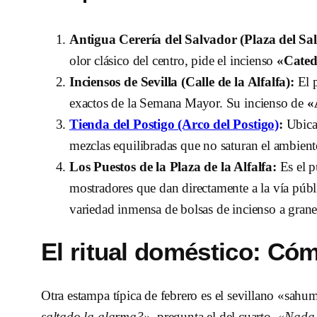
Antigua Cerería del Salvador (Plaza del Sa
olor clásico del centro, pide el incienso
«Cated
Inciensos de Sevilla (Calle de la Alfalfa):
El p
exactos de la Semana Mayor. Su incienso de
«
Tienda del Postigo (Arco del Postigo)
:
Ubicad
mezclas equilibradas que no saturan el ambien
Los Puestos de la Plaza de la Alfalf
a:
Es el p
mostradores que dan directamente a la vía públ
variedad inmensa de bolsas de incienso a grane
El ritual doméstico: Có
Otra estampa típica de febrero es el sevillano «sahu
saltado la alarma?»
, pregunta el del cuarto.
«Nada, 