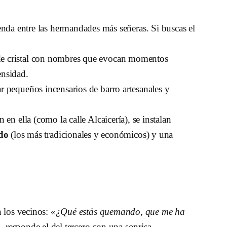
nda entre las hermandades más señeras. Si buscas el
 de cristal con nombres que evocan momentos
ensidad.
r pequeños incensarios de barro artesanales y
en ella (como la calle Alcaicería), se instalan
do
(los más tradicionales y económicos) y una
n los vecinos:
«¿Qué estás quemando, que me ha
»
, responde el del tercero con una sonrisa.