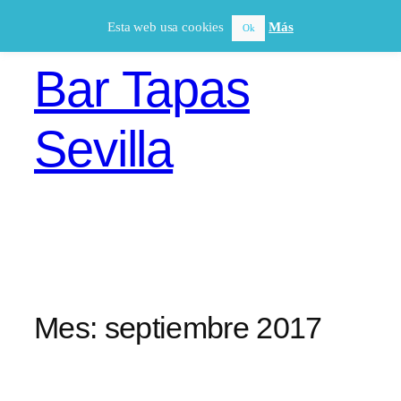
Saltar
Esta web usa cookies
Más
Ok
al
contenido
Bar Tapas
Sevilla
Mes:
septiembre 2017