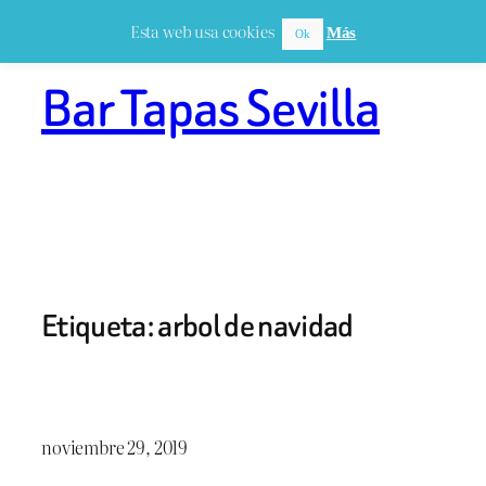
Saltar
Esta web usa cookies
Más
Ok
al
contenido
Bar Tapas Sevilla
Etiqueta:
arbol de navidad
noviembre 29, 2019