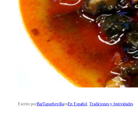
Escrito por
BarTapasSevilla
en
En Español
, 
Tradiciones y festividades