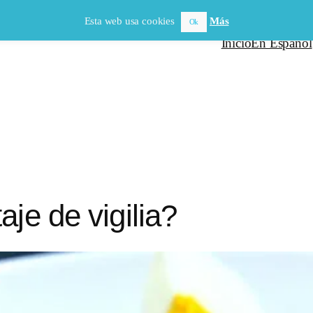
Esta web usa cookies
Más
Ok
Inicio
En Español
je de vigilia?