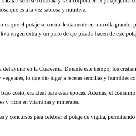
 bacalao seco se rehidrata y se incorpora en el potaje junto
osa que es a la vez sabrosa y nutritiva.
n es que el potaje se cocine lentamente en una olla grande, p
 oliva virgen extra y un poco de ajo picado hacen de este pot
tica del ayuno en la Cuaresma. Durante este tiempo, los cristi
egetales, lo que dio lugar a recetas sencillas y humildes com
y bajo costo, era ideal para estas épocas. Además, el consum
es y ricos en vitaminas y minerales.
es y concursos para celebrar el potaje de vigilia, permitiendo