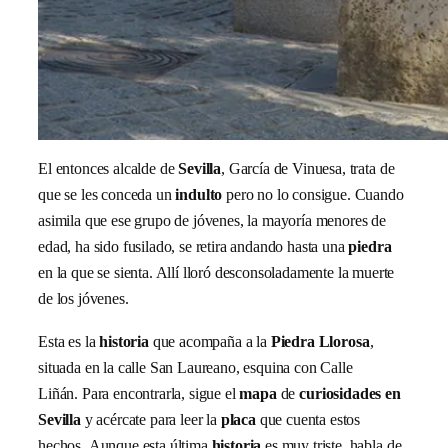
El entonces alcalde de
Sevilla
, García de Vinuesa, trata de
que se les conceda un
indulto
pero no lo consigue. Cuando
asimila que ese grupo de jóvenes, la mayoría menores de
edad, ha sido fusilado, se retira andando hasta una
piedra
en la que se sienta. Allí lloró desconsoladamente la muerte
de los jóvenes.
Esta es la
historia
que acompaña a la
Piedra Llorosa
,
situada en la calle San Laureano, esquina con Calle
Liñán. Para encontrarla, sigue el
mapa
de
curiosidades en
Sevilla
y acércate para leer la
placa
que cuenta estos
hechos. Aunque esta última
historia
es muy triste, habla de