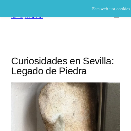
Saltar
Esta web usa cookie
al
Bar Tapas Sevilla
contenido
Curiosidades en Sevilla:
Legado de Piedra