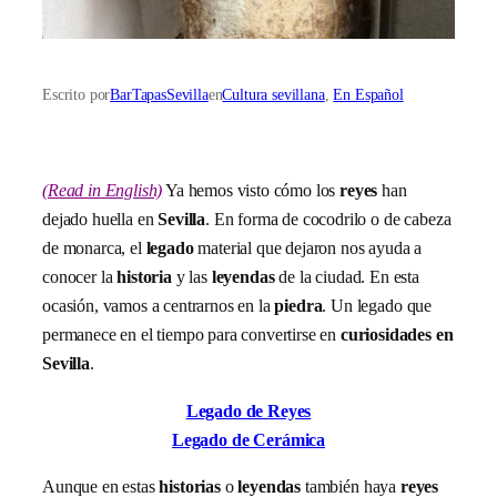
Escrito por
BarTapasSevilla
en
Cultura sevillana
, 
En Español
(Read in English)
Ya hemos visto cómo los
reyes
han
dejado huella en
Sevilla
. En forma de cocodrilo o de cabeza
de monarca, el
legado
material que dejaron nos ayuda a
conocer la
historia
y las
leyendas
de la ciudad. En esta
ocasión, vamos a centrarnos en la
piedra
. Un legado que
permanece en el tiempo para convertirse en
curiosidades en
Sevilla
.
Legado de Reyes
Legado de Cerámica
Aunque en estas
historias
o
leyendas
también haya
reyes