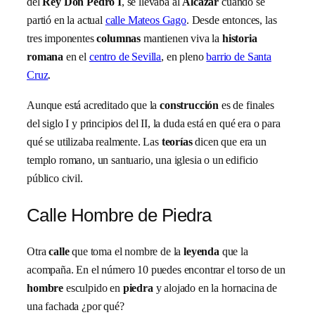
del
Rey Don Pedro I
, se llevaba al
Alcázar
cuando se
partió en la actual
calle Mateos Gago
. Desde entonces, las
tres imponentes
columnas
mantienen viva la
historia
romana
en el
centro de Sevilla
, en pleno
barrio de Santa
Cruz
.
Aunque está acreditado que la
construcción
es de finales
del siglo I y principios del II, la duda está en qué era o para
qué se utilizaba realmente. Las
teorías
dicen que era un
templo romano, un santuario, una iglesia o un edificio
público civil.
Calle Hombre de Piedra
Otra
calle
que toma el nombre de la
leyenda
que la
acompaña. En el número 10 puedes encontrar el torso de un
hombre
esculpido en
piedra
y alojado en la hornacina de
una fachada ¿por qué?