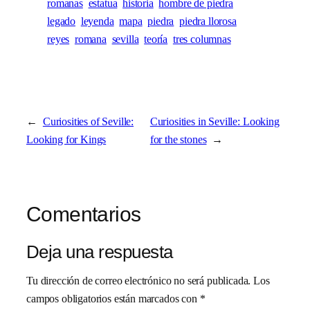
romanas
estatua
historia
hombre de piedra
legado
leyenda
mapa
piedra
piedra llorosa
reyes
romana
sevilla
teoría
tres columnas
←
Curiosities of Seville:
Curiosities in Seville: Looking
Looking for Kings
for the stones
→
Comentarios
Deja una respuesta
Tu dirección de correo electrónico no será publicada.
Los
campos obligatorios están marcados con
*