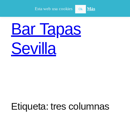
Saltar
Esta web usa cookies
Más
Ok
al
contenido
Bar Tapas
Sevilla
Etiqueta:
tres columnas