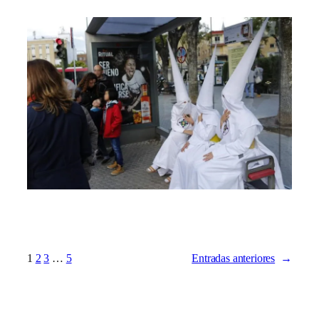
1
2
3
…
5
Entradas anteriores
→