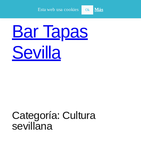
Saltar
Esta web usa cookies
Más
Ok
al
contenido
Bar Tapas
Sevilla
Categoría:
Cultura
sevillana