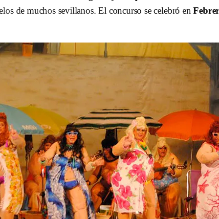
elos de muchos sevillanos. El concurso se celebró
en
Febre