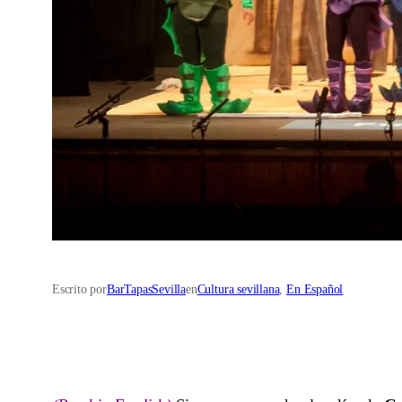
Escrito por
BarTapasSevilla
en
Cultura sevillana
, 
En Español