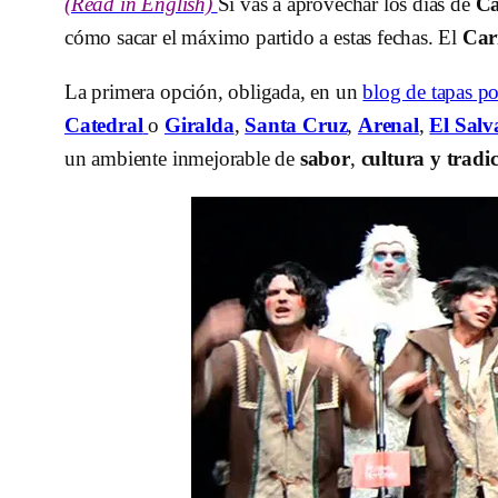
(Read in English)
Si vas a aprovechar los días de
Ca
cómo sacar el máximo partido a estas fechas. El
Car
La primera opción, obligada, en un
blog de tapas po
Catedral
o
Giralda
,
Santa Cruz
,
Arenal
,
El Salv
un ambiente inmejorable de
sabor
,
cultura y tradi