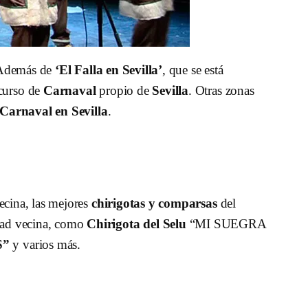
a. Además de
‘El Falla en Sevilla’
, que se está
curso de
Carnaval
propio de
Sevilla
. Otras zonas
Carnaval en Sevilla
.
ecina, las mejores
chirigotas y comparsas
del
udad vecina, como
Chirigota del Selu
“MI SUEGRA
S”
y varios más.