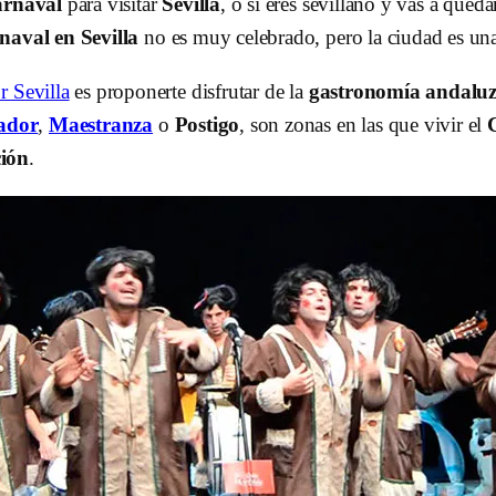
rnaval
para visitar
Sevilla
, o si eres sevillano y vas a qued
naval en Sevilla
no es muy celebrado, pero la ciudad es una 
r Sevilla
es proponerte disfrutar de la
gastronomía andalu
ador
,
Maestranza
o
Postigo
, son zonas en las que vivir el
ción
.