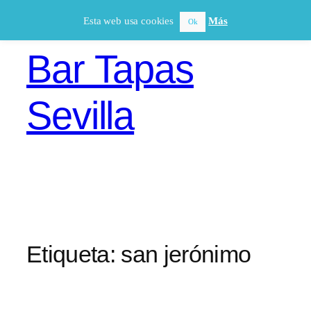
Saltar
Esta web usa cookies
Más
Ok
al
contenido
Bar Tapas
Sevilla
Etiqueta:
san jerónimo