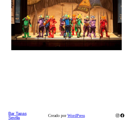
Bar Tapas
Instagram
Faceb
Creado por
WordPress
Sevilla