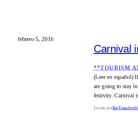
febrero 5, 2016
Carnival i
**TOURISM A
(Leer en español) I
are going to stay i
festivity. Carnival 
Escrito por
BarTapasSevill