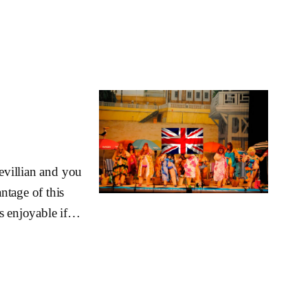
Sevillian and you
ntage of this
ays enjoyable if…