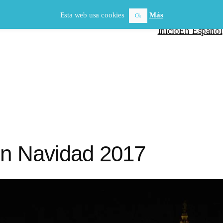
Esta web usa cookies
Más
Ok
Inicio
En Español
en Navidad 2017