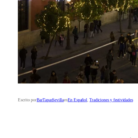
Escrito por
BarTapasSevilla
en
En Español
, 
Tradiciones y festividades