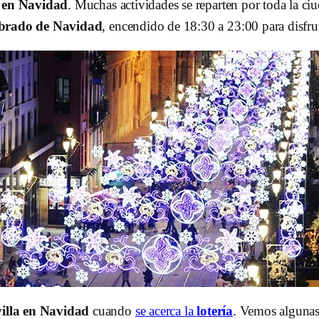
a en Navidad
. Muchas actividades se reparten por toda la ciu
brado de
Navidad
, encendido de 18:30 a 23:00 para disfrut
villa en Navidad
cuando
se acerca la
lotería
. Vemos algunas 