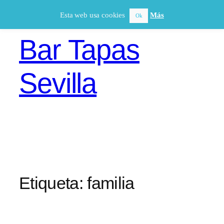
Saltar
Esta web usa cookies
Más
Ok
al
contenido
Bar Tapas
Sevilla
Etiqueta:
familia