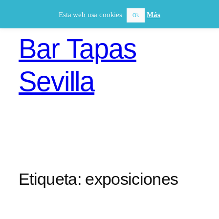
Saltar
Esta web usa cookies
Más
Ok
al
contenido
Bar Tapas
Sevilla
Etiqueta:
exposiciones