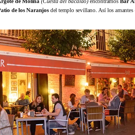
rgote de Molina
(Cuesta del bacalao)
encontramos
Bar A
atio de los Naranjos
del templo sevillano. Así los amantes 