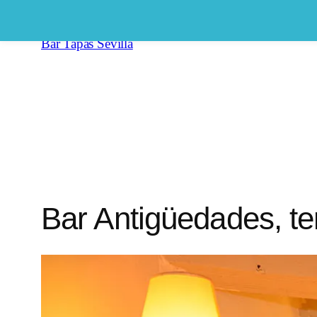
Saltar
al
Bar Tapas Sevilla
contenido
Bar Antigüedades, te