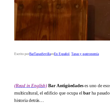
Escrito por
BarTapasSevilla
en
En Español
, 
Tapas y gastronomía
(Read in English)
Bar Antigüedades
es uno de es
multicultural, el edificio que ocupa el
bar
ha pasado
historia detrás…