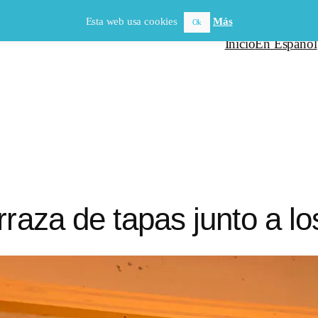
Esta web usa cookies
Más
Ok
Inicio
En Español
rraza de tapas junto a l