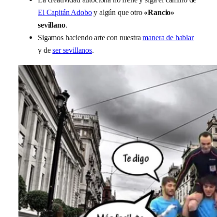
El Capitán Adobo
y algún que otro
«Rancio»
sevillano
.
Sigamos haciendo arte con nuestra
manera de hablar
y de
ser sevillanos
.