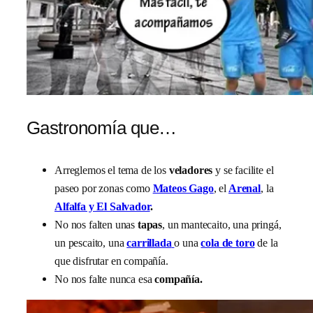
Gastronomía que…
Arreglemos el tema de los
veladores
y se facilite el
paseo por zonas como
Mateos Gago
, el
Arenal
, la
Alfalfa y El Salvador
.
No nos falten unas
tapas
, un mantecaito, una pringá,
un pescaito, una
carrillada
o una
cola de toro
de la
que disfrutar en compañía.
No nos falte nunca esa
compañía.