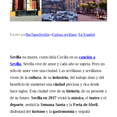
Escrito por
BarTapasSevilla
en
Cultura sevillana
, 
En Español
Sevilla
no muere, como diría Cecilia en su
canción a
Sevilla
, Sevilla vive de amor y cada año se supera. Pero no
sólo de amor vive una ciudad. Las sevillanas y sevillanos
viven de la
cultura
, de su
industria
, del trabajo duro y del
beneficio de mantener una
ciudad
preciosa y rica desde
hace siglos. Esta ciudad vive de su
historia
, de su presente y
de su futuro.
Sevilla en 2017
vivirá la
música
, el
teatro
y el
deporte
, sentirá la
Semana Santa
y la
Feria de Abril
,
disfrutará del
turismo
y la
gastronomía
y seguirá