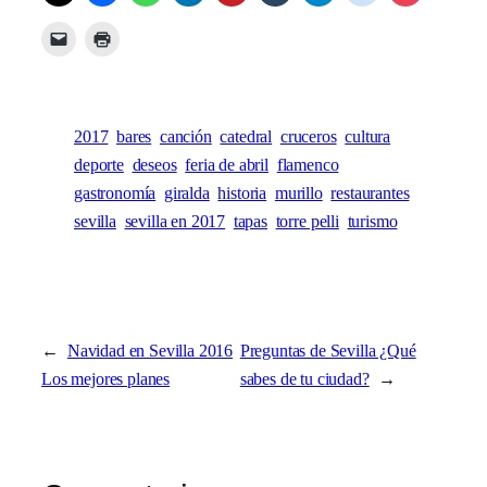
2017
bares
canción
catedral
cruceros
cultura
deporte
deseos
feria de abril
flamenco
gastronomía
giralda
historia
murillo
restaurantes
sevilla
sevilla en 2017
tapas
torre pelli
turismo
←
Navidad en Sevilla 2016
Preguntas de Sevilla ¿Qué
Los mejores planes
sabes de tu ciudad?
→