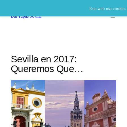
Saltar
Esta web usa cookie
al
Bar Tapas Sevilla
contenido
Sevilla en 2017:
Queremos Que…