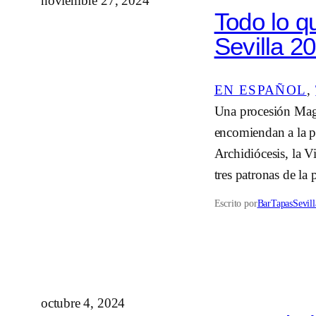
noviembre 27, 2024
Todo lo q
Sevilla 2
EN ESPAÑOL
, 
Una procesión Magn
encomiendan a la pa
Archidiócesis, la V
tres patronas de la
Escrito por
BarTapasSevill
octubre 4, 2024