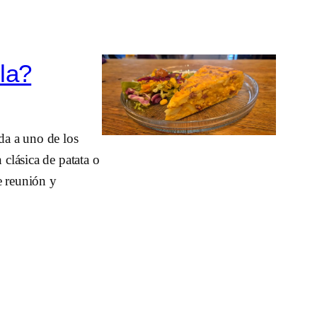
lla?
da a uno de los
 clásica de patata o
e reunión y