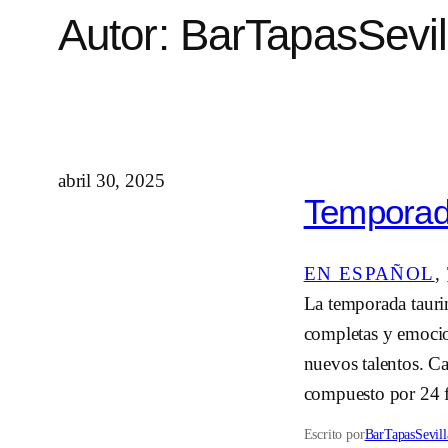
Autor:
BarTapasSevil
abril 30, 2025
Temporada
EN ESPAÑOL
, 
La temporada tauri
completas y emocio
nuevos talentos.​ 
compuesto por 24 f
Escrito por
BarTapasSevill