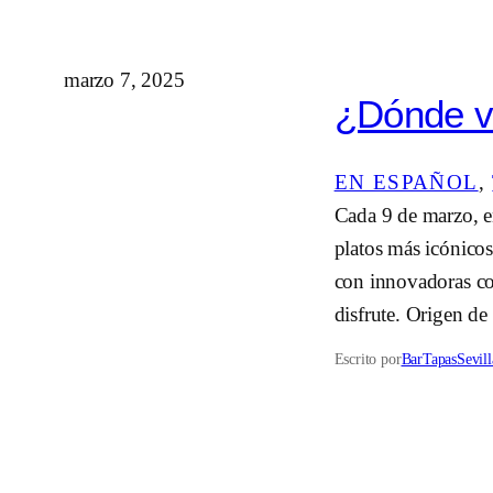
marzo 7, 2025
¿Dónde va
EN ESPAÑOL
, 
Cada 9 de marzo, en
platos más icónicos
con innovadoras com
disfrute. Origen d
Escrito por
BarTapasSevill