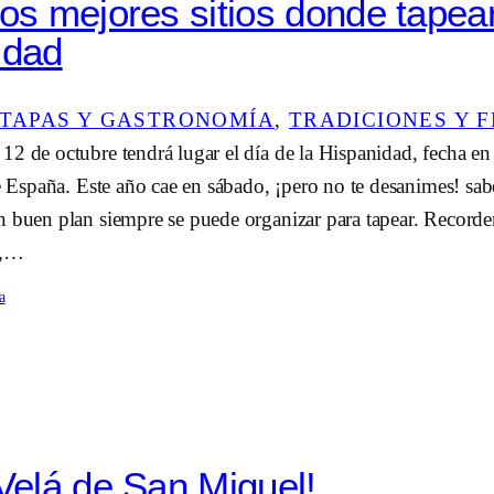
los mejores sitios donde tapear
idad
TAPAS Y GASTRONOMÍA
, 
TRADICIONES Y 
2 de octubre tendrá lugar el día de la Hispanidad, fecha en
de España. Este año cae en sábado, ¡pero no te desanimes! s
n buen plan siempre se puede organizar para tapear. Recor
a,…
a
 Velá de San Miguel!