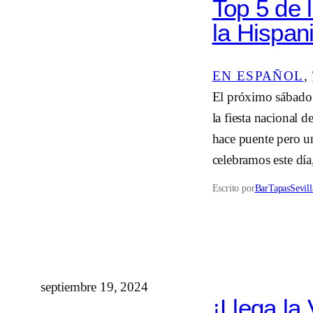
Top 5 de 
la Hispan
EN ESPAÑOL
, 
El próximo sábado 1
la fiesta nacional 
hace puente pero u
celebramos este dí
Escrito por
BarTapasSevill
septiembre 19, 2024
¡Llega la