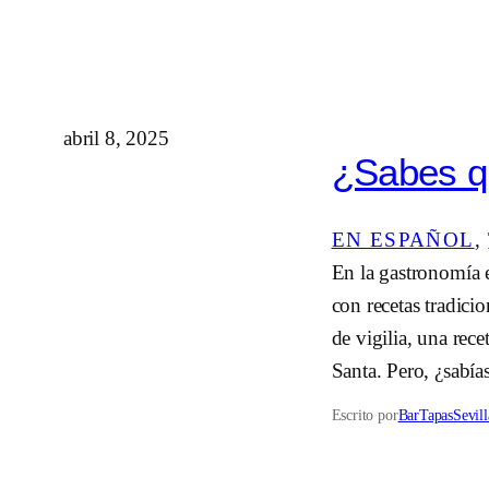
abril 8, 2025
¿Sabes qu
EN ESPAÑOL
, 
En la gastronomía e
con recetas tradici
de vigilia, una rec
Santa. Pero, ¿sabí
Escrito por
BarTapasSevill