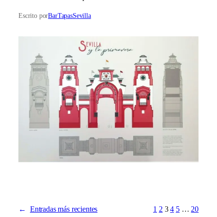
Escrito por
BarTapasSevilla
←
Entradas más recientes
1
2
3
4
5
…
20