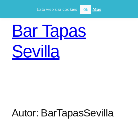
Saltar
Esta web usa cookies
Más
Ok
al
contenido
Bar Tapas
Sevilla
Autor:
BarTapasSevilla