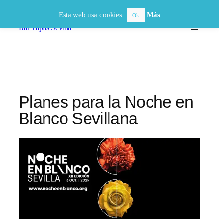
Saltar
Esta web usa cookies
Más
Ok
al
Bar Tapas Sevilla
contenido
Planes para la Noche en
Blanco Sevillana