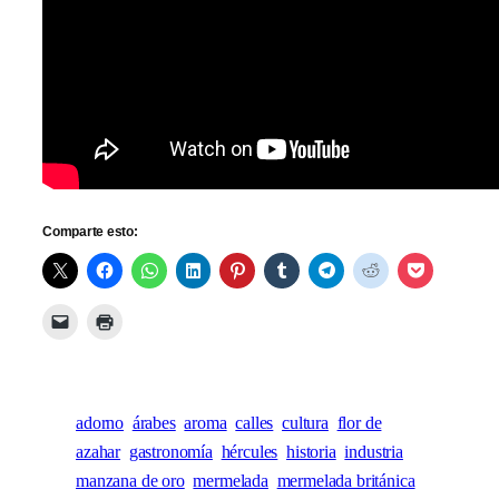
Comparte esto:
adorno
árabes
aroma
calles
cultura
flor de
azahar
gastronomía
hércules
historia
industria
manzana de oro
mermelada
mermelada británica