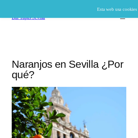
Saltar
Esta web usa cookie
al
Bar Tapas Sevilla
contenido
Naranjos en Sevilla ¿Por
qué?