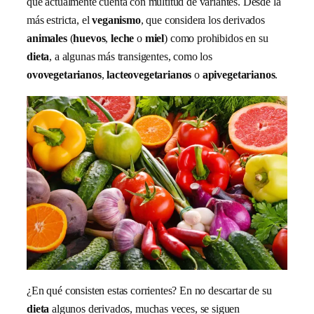
que actualmente cuenta con multitud de variantes. Desde la
más estricta, el
veganismo
, que considera los derivados
animales
(
huevos
,
leche
o
miel
) como prohibidos en su
dieta
, a algunas más transigentes, como los
ovovegetarianos
,
lacteovegetarianos
o
apivegetarianos
.
¿En qué consisten estas corrientes? En no descartar de su
dieta
algunos derivados, muchas veces, se siguen