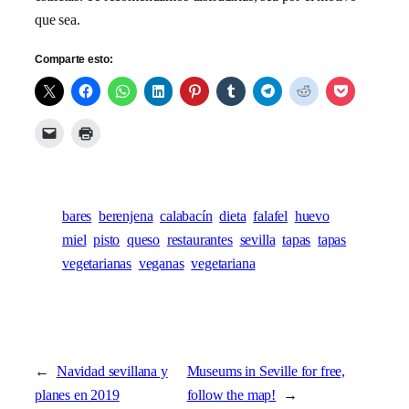
que sea.
Comparte esto:
bares
berenjena
calabacín
dieta
falafel
huevo
miel
pisto
queso
restaurantes
sevilla
tapas
tapas
vegetarianas
veganas
vegetariana
←
Navidad sevillana y
Museums in Seville for free,
planes en 2019
follow the map!
→