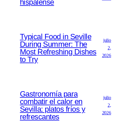
hispalense
Typical Food in Seville
julio
During Summer: The
2,
Most Refreshing Dishes
2026
to Try
Gastronomía para
julio
combatir el calor en
2,
Sevilla: platos fríos y
2026
refrescantes