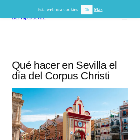
Saltar
Esta web usa cookies
Más
Ok
al
Bar Tapas Sevilla
contenido
Qué hacer en Sevilla el
día del Corpus Christi