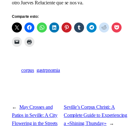
otro Jueves Reluciente que se nos va.
Comparte esto:
corpus
gastrpnomia
←
May Crosses and
Seville’s Corpus Christi: A
Patios in Seville: A City
Complete Guide to Experiencing
Flowering in the Streets
a «Shining Thursday»
→