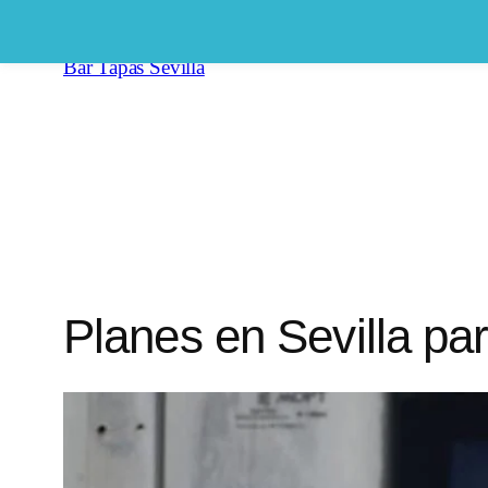
Saltar
al
Bar Tapas Sevilla
contenido
Planes en Sevilla par