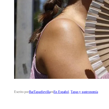
Escrito por
BarTapasSevilla
en
En Español
, 
Tapas y gastronomía