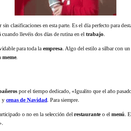
sin clasificaciones en esta parte. Es el día perfecto para des
cuando llevéis dos días de rutina en el
trabajo
.
idable para toda la
empresa
. Algo del estilo a silbar con u
a
meme
.
pañeros
por el tiempo dedicado, «Igualito que el año pasado
a
y
cenas de Navidad
. Para siempre.
articipado o no en la selección del
restaurante
o el
menú
. 
».