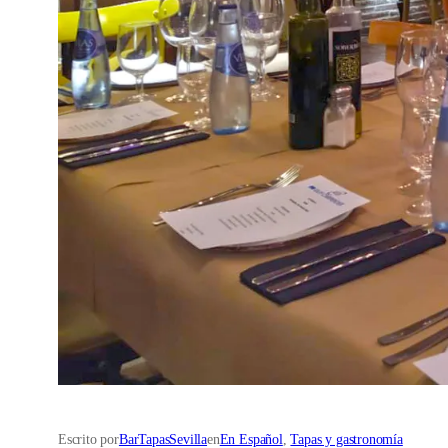
Escrito por
BarTapasSevilla
en
En Español
, 
Tapas y gastronomía