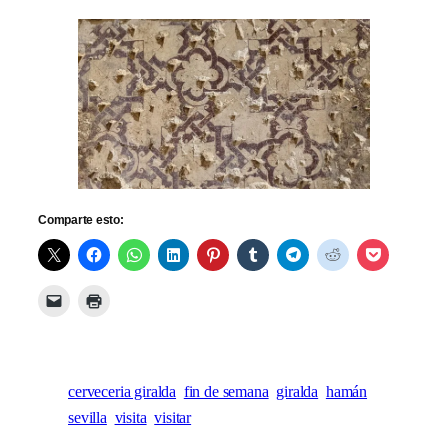
Comparte esto:
cerveceria giralda
fin de semana
giralda
hamán
sevilla
visita
visitar