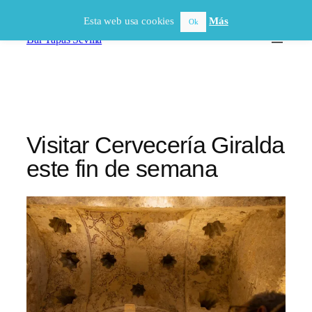
Saltar
Esta web usa cookies
Más
Ok
al
Bar Tapas Sevilla
contenido
Visitar Cervecería Giralda
este fin de semana