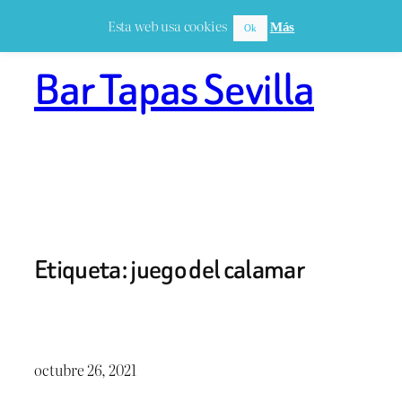
Saltar
Esta web usa cookies
Más
Ok
al
contenido
Bar Tapas Sevilla
Etiqueta:
juego del calamar
octubre 26, 2021