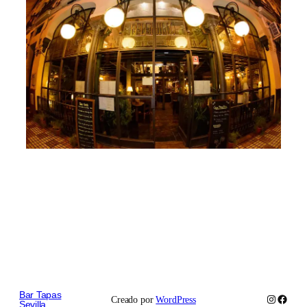
Bar Tapas
Instagram
Faceb
Creado por
WordPress
Sevilla