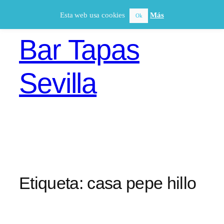
Saltar
Esta web usa cookies
Más
Ok
al
contenido
Bar Tapas
Sevilla
Etiqueta:
casa pepe hillo