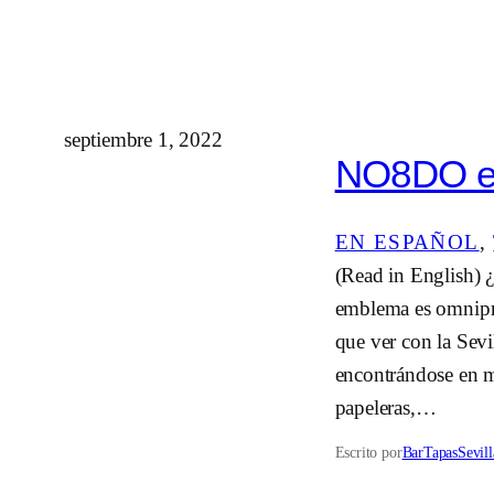
septiembre 1, 2022
NO8DO en
EN ESPAÑOL
, 
(Read in English) ¿
emblema es omnipres
que ver con la Sevi
encontrándose en ma
papeleras,…
Escrito por
BarTapasSevill