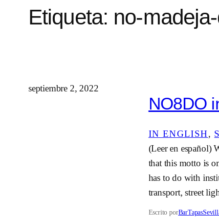
Etiqueta:
no-madeja-
septiembre 2, 2022
NO8DO in 
IN ENGLISH
, 
(Leer en español) W
that this motto is 
has to do with instit
transport, street li
Escrito por
BarTapasSevill