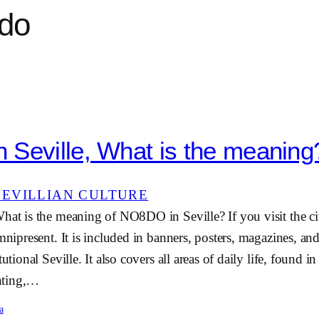
do
Seville, What is the meaning
SEVILLIAN CULTURE
hat is the meaning of NO8DO in Seville? If you visit the ci
omnipresent. It is included in banners, posters, magazines, an
utional Seville. It also covers all areas of daily life, found in
ghting,…
a