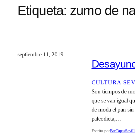
Etiqueta:
zumo de na
septiembre 11, 2019
Desayuno 
CULTURA SE
Son tiempos de mod
que se van igual q
de moda el pan sin 
paleodieta,…
Escrito por
BarTapasSevill