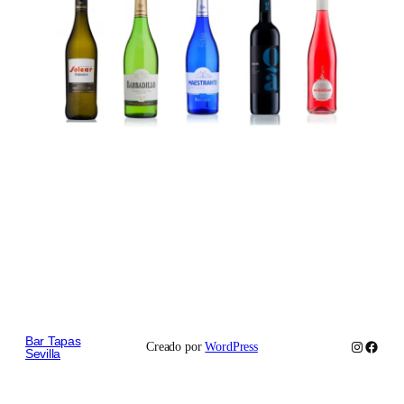
Bar Tapas
Instagram
Faceb
Creado por
WordPress
Sevilla