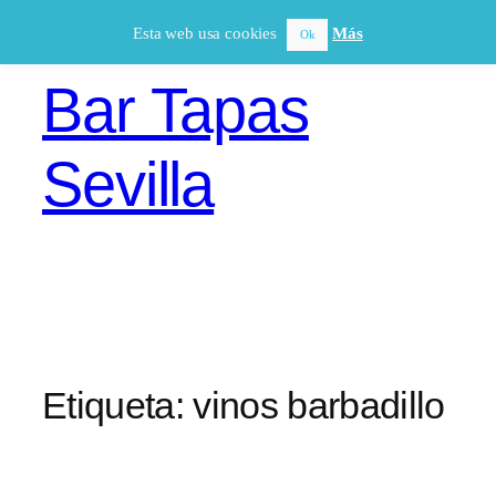
Saltar
Esta web usa cookies
Más
Ok
al
contenido
Bar Tapas
Sevilla
Etiqueta:
vinos barbadillo