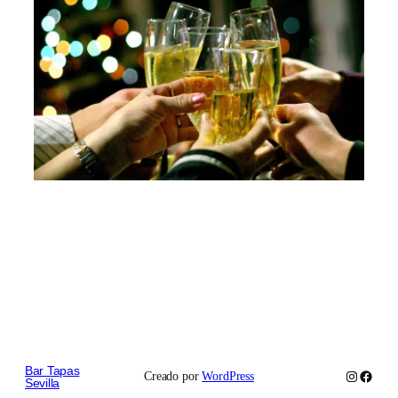
Bar Tapas
Instagram
Faceb
Creado por
WordPress
Sevilla