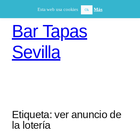
Saltar
Esta web usa cookies
Más
Ok
al
contenido
Bar Tapas
Sevilla
Etiqueta:
ver anuncio de
la lotería