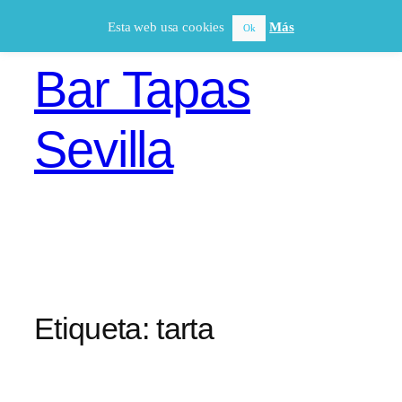
Saltar
Esta web usa cookies
Más
Ok
al
contenido
Bar Tapas
Sevilla
Etiqueta:
tarta