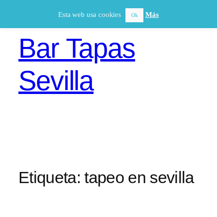
Saltar
Esta web usa cookies
Más
Ok
al
contenido
Bar Tapas
Sevilla
Etiqueta:
tapeo en sevilla