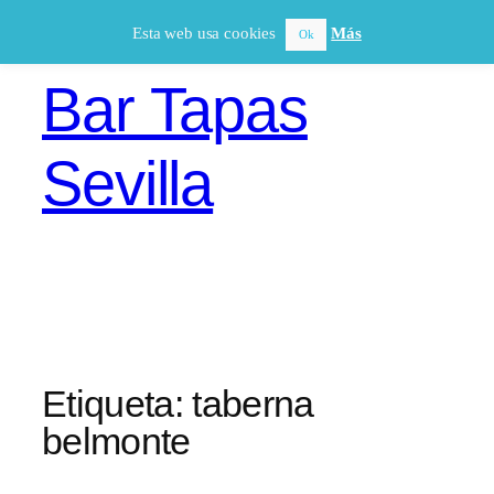
Saltar
Esta web usa cookies
Más
Ok
al
contenido
Bar Tapas
Sevilla
Etiqueta:
taberna
belmonte