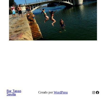
Bar Tapas
Instagram
Faceb
Creado por
WordPress
Sevilla