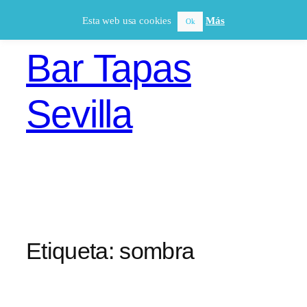
Saltar
Esta web usa cookies
Más
Ok
al
contenido
Bar Tapas
Sevilla
Etiqueta:
sombra