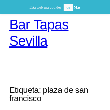
Saltar
Esta web usa cookies
Más
Ok
al
contenido
Bar Tapas
Sevilla
Etiqueta:
plaza de san
francisco