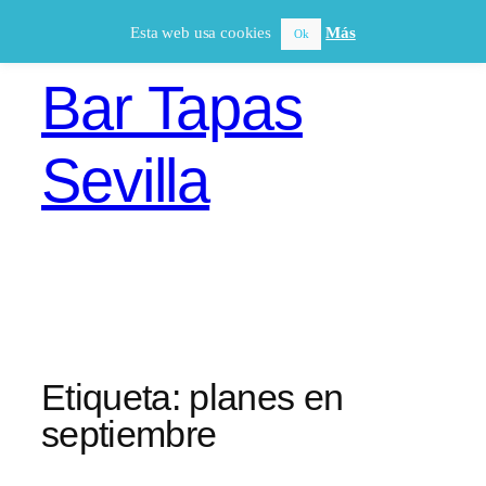
Saltar
Esta web usa cookies
Más
Ok
al
contenido
Bar Tapas
Sevilla
Etiqueta:
planes en
septiembre