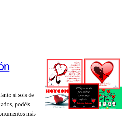
ión
anto si sois de
rados, podéis
s monumentos más