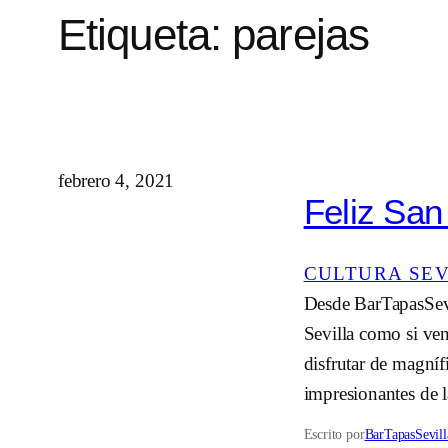
Etiqueta:
parejas
febrero 4, 2021
Feliz San 
CULTURA SE
Desde BarTapasSevi
Sevilla como si ven
disfrutar de magníf
impresionantes de l
Escrito por
BarTapasSevill