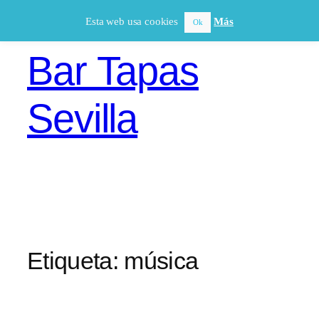
Saltar
Esta web usa cookies
Más
Ok
al
contenido
Bar Tapas
Sevilla
Etiqueta:
música