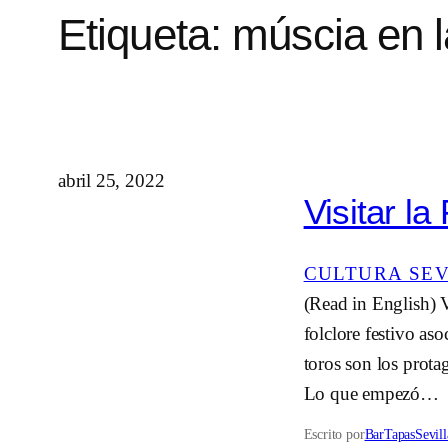
Etiqueta:
múscia en la
abril 25, 2022
Visitar la
CULTURA SE
(Read in English) V
folclore festivo as
toros son los prota
Lo que empezó…
Escrito por
BarTapasSevill