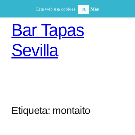
Saltar
Esta web usa cookies
Más
Ok
al
contenido
Bar Tapas
Sevilla
Etiqueta:
montaito