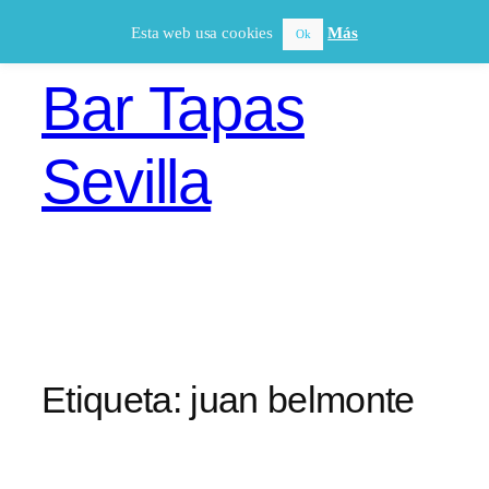
Saltar
Esta web usa cookies
Más
Ok
al
contenido
Bar Tapas
Sevilla
Etiqueta:
juan belmonte