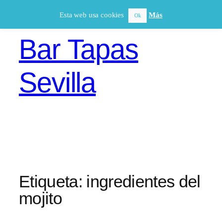
Saltar
Esta web usa cookies
Más
Ok
al
contenido
Bar Tapas
Sevilla
Etiqueta:
ingredientes del
mojito