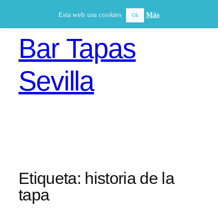
Saltar
Esta web usa cookies
Más
Ok
al
contenido
Bar Tapas
Sevilla
Etiqueta:
historia de la
tapa