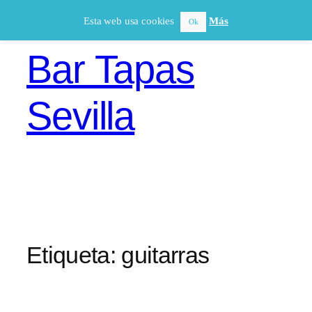
Saltar
Esta web usa cookies
Más
Ok
al
contenido
Bar Tapas
Sevilla
Etiqueta:
guitarras