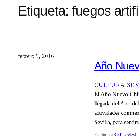
Etiqueta:
fuegos artif
febrero 9, 2016
Año Nuev
CULTURA SE
El Año Nuevo Chino 
llegada del Año del
actividades conmem
Sevilla, para senti
Escrito por
BarTapasSevill