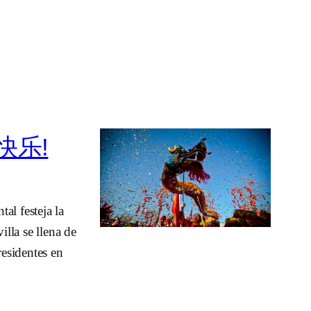
年快乐!
al festeja la
lla se llena de
esidentes en