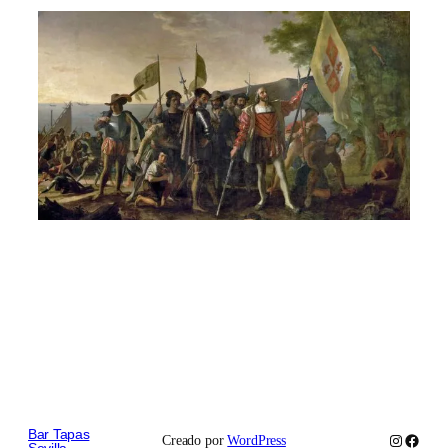
Bar Tapas
Instagram
Faceb
Creado por
WordPress
Sevilla