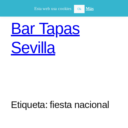
Saltar
Esta web usa cookies
Más
Ok
al
contenido
Bar Tapas
Sevilla
Etiqueta:
fiesta nacional